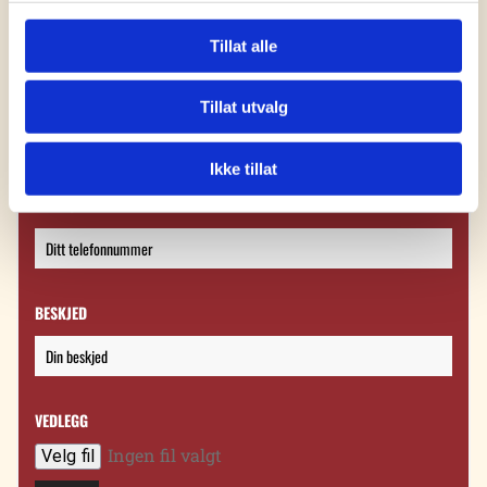
Tillat alle
E-POST*
Tillat utvalg
Ikke tillat
TELEFON
BESKJED
VEDLEGG
Ingen fil valgt
Velg fil