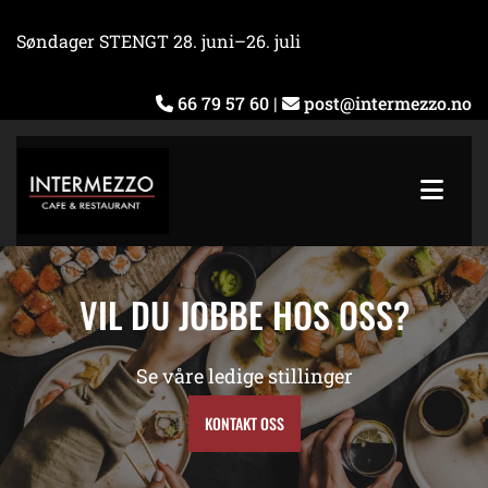
Søndager STENGT 28. juni–26. juli
66 79 57 60
|
post@intermezzo.no


VIL DU JOBBE HOS OSS?
Se våre ledige stillinger
KONTAKT OSS