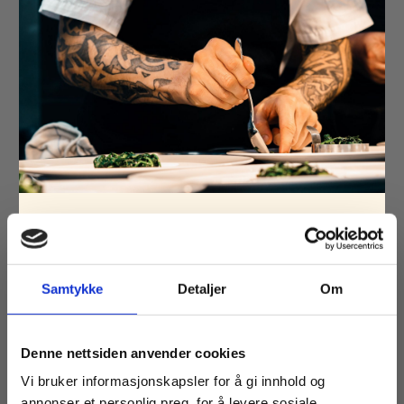
15/11/2022
-
Welnos AS
FOR SERVITØRER
Samtykke
Detaljer
Om
Ta kontakt!
Denne nettsiden anvender cookies
LES MER
Vi bruker informasjonskapsler for å gi innhold og
annonser et personlig preg, for å levere sosiale