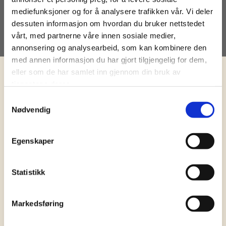
mediefunksjoner og for å analysere trafikken vår. Vi deler
dessuten informasjon om hvordan du bruker nettstedet
vårt, med partnerne våre innen sosiale medier,
annonsering og analysearbeid, som kan kombinere den
med annen informasjon du har gjort tilgjengelig for dem,
eller som de har samlet inn gjennom din bruk av
tjenestene deres.
FINNER DU INGEN STILLINGER SOM
Samtykkevalg
Nødvendig
PASSER FOR DEG?
Egenskaper
Send oss en generell søknad der du forteller om
kompetansen din, egenskaper og kvalifikasjoner som
kan være nyttige for oss.
Statistikk
Markedsføring
NAVN*